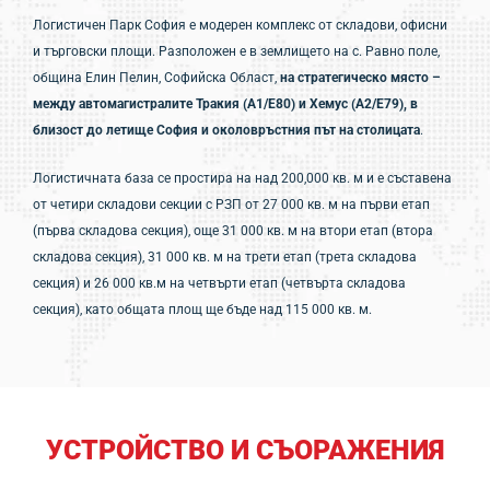
Логистичен Парк София е модерен комплекс от складови, офисни
и търговски площи. Разположен e в землището на с. Равно поле,
община Елин Пелин, Софийска Област,
на стратегическо място –
между автомагистралите Тракия (А1/Е80) и Хемус (А2/E79), в
близост до летище София и околовръстния път на столицата
.
Логистичната база се простира на над 200,000 кв. м и е съставена
от четири складови секции с РЗП от 27 000 кв. м на първи етап
(първа складова секция), още 31 000 кв. м на втори етап (втора
складова секция), 31 000 кв. м на трети етап (трета складова
секция) и 26 000 кв.м на четвърти етап (четвърта складова
секция), като общата площ ще бъде над 115 000 кв. м.
УСТРОЙСТВО И СЪОРАЖЕНИЯ