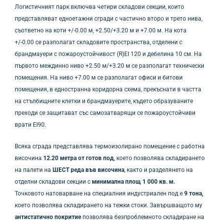
Логистичният парк включва четири складови секции, които
представляват едноетажни сгради с частично второ и трето нива,
съответно на коти +/-0.00 м, +2.50/+3.20 м и +7.00 м. На кота
+/-0.00 се разполагат складовите пространства, отделени с
брандмауери с пожароустойчивост (R)EI 120 и дебелина 10 см. На
първото междинно ниво +2.50 м/+3.20 м се разполагат технически
помещения. На ниво +7.00 м се разполагат офиси и битови
помещения, в едностранна коридорна схема, прекъснати в частта
на стълбищните клетки и брандмауерите, където образуваните
преходи се защитават със самозатварящи се пожароустойчиви
врати EI90.
Всяка сграда представлява термоизолирано помещение с работна
височина
12.20 метра от готов под
, което позволява складирането
на палети на
ШЕСТ реда във височина
, както и разделянето на
отделни складови секции с
минимална площ 1 000 кв. м.
Точковото натоварване на специалния индустриален под е
9 тона,
което позволява складирането на тежки стоки. Завършващото му
антистатично покритие
позволява безпроблемното складиране на