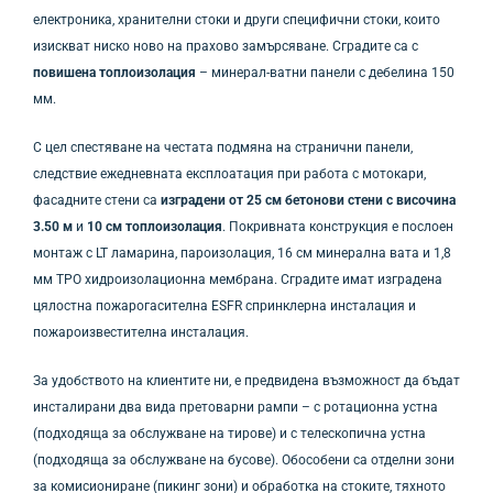
електроника, хранителни стоки и други специфични стоки, които
изискват ниско ново на прахово замърсяване. Сградите са с
повишена топлоизолация
– минерал-ватни панели с дебелина 150
мм.
С цел спестяване на честата подмяна на странични панели,
следствие ежедневната експлоатация при работа с мотокари,
фасадните стени са
изградени от 25 см бетонови стени с
височина
3.50 м
и
10 см топлоизолация
. Покривната конструкция е послоен
монтаж с LT ламарина, пароизолация, 16 см минерална вата и 1,8
мм TPO хидроизолационна мембрана. Сградите имат изградена
цялостна пожарогасителна ESFR спринклерна инсталация и
пожароизвестителна инсталация.
За удобството на клиентите ни, е предвидена възможност да бъдат
инсталирани два вида претоварни рампи – с ротационна устна
(подходяща за обслужване на тирове) и с телескопична устна
(подходяща за обслужване на бусове). Обособени са отделни зони
за комисиониране (пикинг зони) и обработка на стоките, тяхното