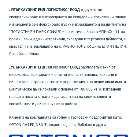
„УЕЪРХАУЗИНГ ЕНД ЛОГИСТИКС“ ЕООД е
дружество
специализирано в изграждането на складови и логистични площи
и в момента се е фокусирало върху изграждането и развитието на
“ЛОГИСТИЧЕН ПАРК СОФИЯ” – логистична база в УПИ XXII-11, за
промишлени, административни, складови и търговски дейности, в
квартал 75, в землището на с. РАВНО ПОЛЕ, община ЕЛИН ПЕЛИН,
Софийска област.
„УЕЪРХАУЗИНГ ЕНД ЛОГИСТИКС“ ЕООД
разполага с екип от
високо-квалифицирани и опитни експерти, специализирани в
областта на строителството и управлението на недвижими имоти.
Екипът може да се похвали с повече от 100 000 кв.м. изградени
площи в цялата страна и да гарантира на своите клиенти
спокойствие и добре свършена работа.
Клиенти на компанията са големи търговски предприятия като:
OPTONICA LED, N&N Transport Logistics, Rollplast и други.