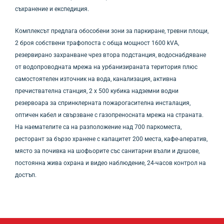
съхранение и експедиция.
Комплексът предлага обособени зони за паркиране, тревни площи,
2 броя собствени трафопоста с обща мощност 1600 kVA,
резервирано захранване чрез втора подстанция, водоснабдяване
от водопроводната мрежа на урбанизираната територия плюс
самостоятелен източник на вода, канализация, активна
пречиствателна станция, 2 х 500 кубика надземни водни
резервоара за спринклерната пожарогасителна инсталация,
оптичен кабел и свързване с газопреносната мрежа на страната.
На наемателите са на разположение над 700 паркоместа,
ресторант за бързо хранене с капацитет 200 места, кафе-аператив,
място за почивка на шофьорите със санитарни възли и душове,
постоянна жива охрана и видео наблюдение, 24-часов контрол на
достъп.