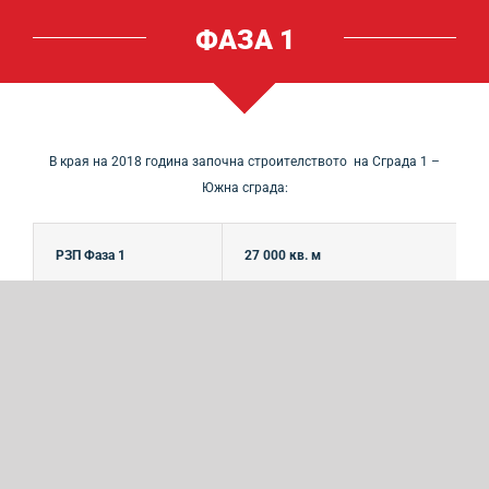
ФАЗА 1
В края на 2018 година започна строителството на Сграда 1 –
Южна сграда:
РЗП Фаза 1
27 000 кв. м
Скадова площ
24 000 кв. м
Офисна и битова площ
2 000 кв.м
Претоварни рампи
54 бр.
Врати на кота 0
8 бр. с размер 3.00м х 4.50м (Ш х В)